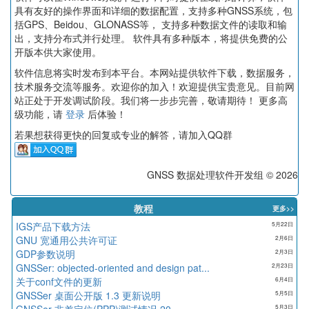
实现通用平差器的在线计算
9月2日
具有友好的操作界面和详细的数据配置，支持多种GNSS系统，包
括GPS、Beidou、GLONASS等， 支持多种数据文件的读取和输
出，支持分布式并行处理。 软件具有多种版本，将提供免费的公
开版本供大家使用。
软件信息将实时发布到本平台。本网站提供软件下载，数据服务，
技术服务交流等服务。欢迎你的加入！欢迎提供宝贵意见。目前网
站正处于开发调试阶段。我们将一步步完善，敬请期待！ 更多高
级功能，请
登录
后体验！
若果想获得更快的回复或专业的解答，请加入QQ群
GNSS 数据处理软件开发组 © 2026
教程
更多>>
IGS产品下载方法
5月22日
GNU 宽通用公共许可证
2月6日
GDP参数说明
2月3日
GNSSer: objected-oriented and design pat...
2月23日
关于conf文件的更新
6月4日
GNSSer 桌面公开版 1.3 更新说明
5月5日
GNSSer 非差定位(PPP)测试情况 20...
5月3日