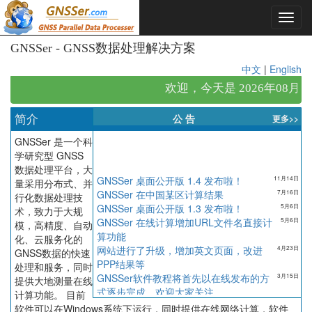
GNSSer - GNSS数据处理解决方案
中文
|
English
欢迎，今天是 2026年08
公 告
简介
更多>>
GNSSer 是一个科
学研究型 GNSS
数据处理平台，大
GNSSer 桌面公开版 1.4 发布啦！
11月14日
量采用分布式、并
GNSSer 在中国某区计算结果
7月16日
行化数据处理技
GNSSer 桌面公开版 1.3 发布啦！
5月6日
术，致力于大规
GNSSer 在线计算增加URL文件名直接计
5月6日
模，高精度、自动
算功能
化、云服务化的
网站进行了升级，增加英文页面，改进
4月23日
GNSS数据的快速
PPP结果等
处理和服务，同时
GNSSer软件教程将首先以在线发布的方
3月15日
提供大地测量在线
式逐步完成，欢迎大家关注
计算功能。 目前
GNSSer 桌面公开版 v1.2 发布啦！
9月16日
软件可以在Windows系统下运行，同时提供在线网络计算，软件