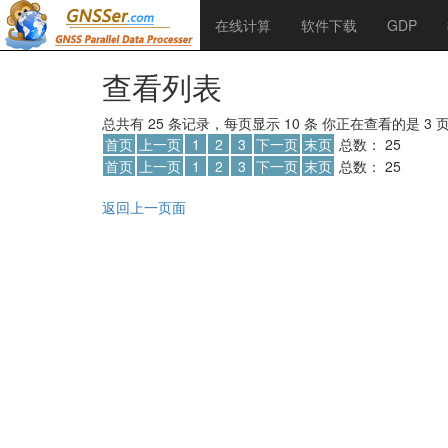
在线计算
软件下载
GDP
查看列表
总共有 25 条记录，每页显示 10 条 你正在查看的是 3 页
首页
上一页
1
2
3
下一页
末页
总数： 25
首页
上一页
1
2
3
下一页
末页
总数： 25
返回上一页面